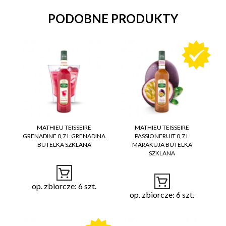
cie
PODOBNE PRODUKTY
Ilość opakowań zb
25
iorczych w warstw
ie na palecie
Ilość warstw na pal
4
ecie
Wymiary palety [dł
1200x800x1
ugość/szerokość/
400 mm
MATHIEU TEISSEIRE
MATHIEU TEISSEIRE
GRENADINE 0,7 L GRENADINA
PASSIONFRUIT 0,7 L
wysokość]
BUTELKA SZKLANA
MARAKUJA BUTELKA
SZKLANA
Waga palety brutt
853,00 kg
o
op. zbiorcze: 6 szt.
op. zbiorcze: 6 szt.