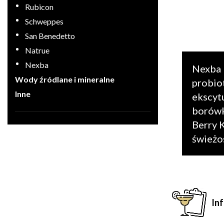
Rubicon
Schweppes
San Benedetto
Natrue
Nexba
Nexba 
Wody źródlane i mineralne
probio
Inne
ekscyt
borówk
Berry 
świeżoś
In