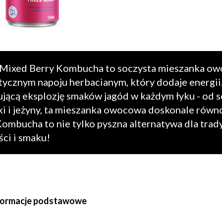
Mixed Berry Kombucha to soczysta mieszanka owo
tycznym napoju herbacianym, który dodaje energii
ującą eksplozję smaków jagód w każdym łyku - od 
i i jeżyny, ta mieszanka owocowa doskonale równ
Kombucha to nie tylko pyszna alternatywa dla tra
ci i smaku!
formacje podstawowe