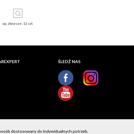
op. zbiorcze: 12 szt.
AREXPERT
ŚLEDŹ NAS
sposób dostosowany do indywidualnych potrzeb.