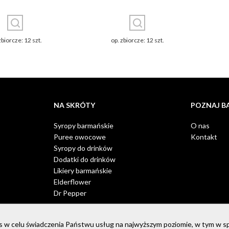
zbiorcze: 12 szt.
op. zbiorcze: 12 szt.
NA SKRÓTY
POZNAJ B
Syropy barmańskie
O nas
Puree owocowe
Kontakt
Syropy do drinków
Dodatki do drinków
Likiery barmańskie
Elderflower
Dr Pepper
ies w celu świadczenia Państwu usług na najwyższym poziomie, w tym w 