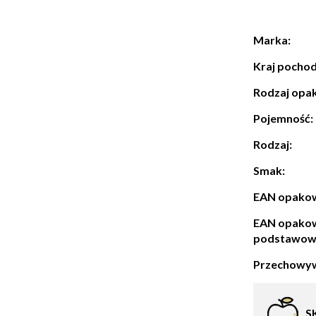
Marka:
Kraj pochod
Rodzaj opa
Pojemność:
Rodzaj:
Smak:
EAN opakow
EAN opakow
podstawow
Przechowyw
S