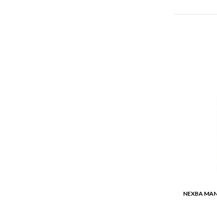
Ilość lit
Zawartość
Ilość sztuk
Zawartość 
Ilość opak
Zawartość 
Ilość litró
Ilość opa
Ilość wars
Wymiary p
Waga pale
NEXBA MAN