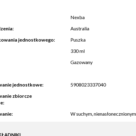
Nexba
zenia:
Australia
kowania jednostkowego:
Puszka
330 ml
Gazowany
anie jednostkowe:
5908023337040
anie zbiorcze
e:
anie:
W suchym, nienasłonecznionym 
KŁADNIKI