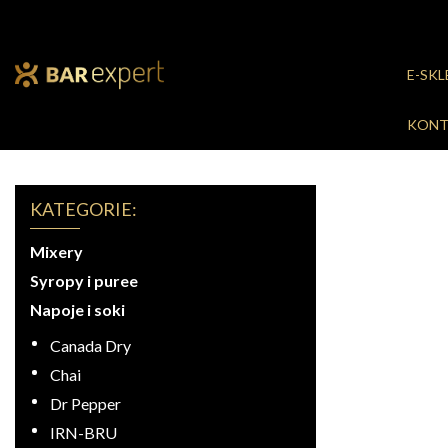
E-SK
KONT
KATEGORIE:
Mixery
Syropy i puree
Napoje i soki
Canada Dry
Chai
Dr Pepper
IRN-BRU