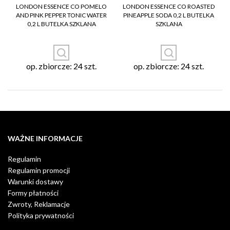
LONDON ESSENCE CO POMELO
LONDON ESSENCE CO ROASTED
AND PINK PEPPER TONIC WATER
PINEAPPLE SODA 0,2 L BUTELKA
0,2 L BUTELKA SZKLANA
SZKLANA
op. zbiorcze: 24 szt.
op. zbiorcze: 24 szt.
WAŻNE INFORMACJE
Regulamin
Regulamin promocji
Warunki dostawy
Formy płatności
Zwroty, Reklamacje
Polityka prywatności