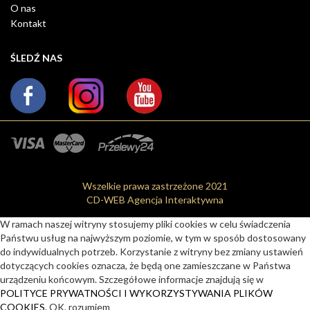
O nas
Kontakt
ŚLEDŹ NAS
Wszelkie prawa zastrzeżone 2021
CD-WEB Agencja Interaktywna
W ramach naszej witryny stosujemy pliki cookies w celu świadczenia
Państwu usług na najwyższym poziomie, w tym w sposób dostosowany
do indywidualnych potrzeb. Korzystanie z witryny bez zmiany ustawień
dotyczących cookies oznacza, że będą one zamieszczane w Państwa
urządzeniu końcowym. Szczegółowe informacje znajdują się w
POLITYCE PRYWATNOŚCI I WYKORZYSTYWANIA PLIKÓW
COOKIES
.
OK, rozumiem